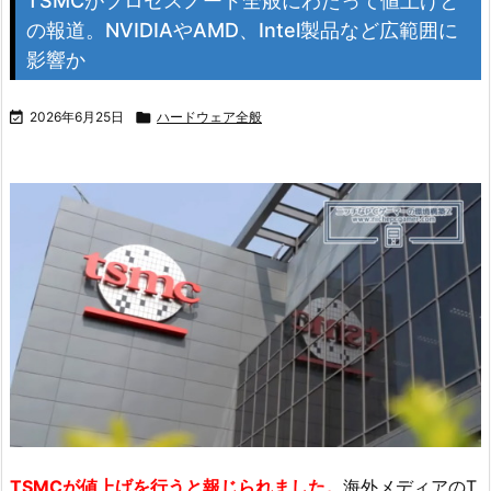
TSMCがプロセスノード全般にわたって値上げと
の報道。NVIDIAやAMD、Intel製品など広範囲に
影響か

2026年6月25日

ハードウェア全般
TSMCが値上げを行うと報じられました。
海外メディアのT