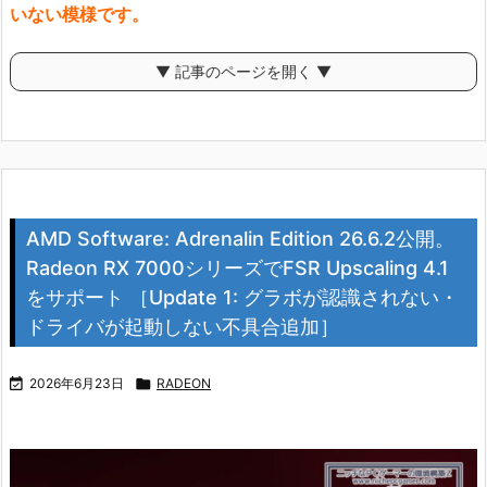
いない模様です。
▼ 記事のページを開く ▼
AMD Software: Adrenalin Edition 26.6.2公開。
Radeon RX 7000シリーズでFSR Upscaling 4.1
をサポート ［Update 1: グラボが認識されない・
ドライバが起動しない不具合追加］

2026年6月23日

RADEON