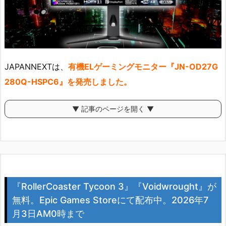
JAPANNEXTは、
有機ELゲーミングモニター『JN-OD27G
280Q-HSPC6』を発売しました。
▼ 記事のページを開く ▼
『RollerCoaster Tycoon 3』『Voidwrought』が
無料。Epic Games Storeにて配布中。2026年7
月3日AM0時まで