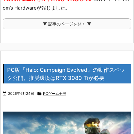
om’s Hardwareが報じました。
▼ 記事のページを開く ▼
PC版『Halo: Campaign Evolved』の動作スペッ
ク公開。推奨環境はRTX 3080 Tiが必要

2026年6月24日

PCゲーム全般