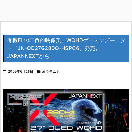
有機ELの圧倒的映像美。WQHDゲーミングモニタ
ー『JN-OD27G280Q-HSPC6』発売。
JAPANNEXTから

2026年6月26日

液晶モニタ