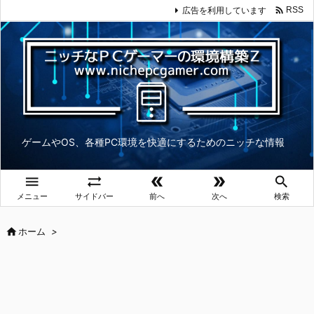

広告を利用しています
RSS
ゲームやOS、各種PC環境を快適にするためのニッチな情報





メニュー
サイドバー
前へ
次へ
検索

ホーム
>