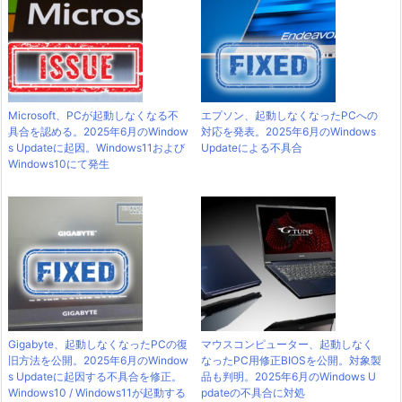
Microsoft、PCが起動しなくなる不
エプソン、起動しなくなったPCへの
具合を認める。2025年6月のWindow
対応を発表。2025年6月のWindows
s Updateに起因。Windows11および
Updateによる不具合
Windows10にて発生
Gigabyte、起動しなくなったPCの復
マウスコンピューター、起動しなく
旧方法を公開。2025年6月のWindow
なったPC用修正BIOSを公開。対象製
s Updateに起因する不具合を修正。
品も判明。2025年6月のWindows U
Windows10 / Windows11が起動する
pdateの不具合に対処