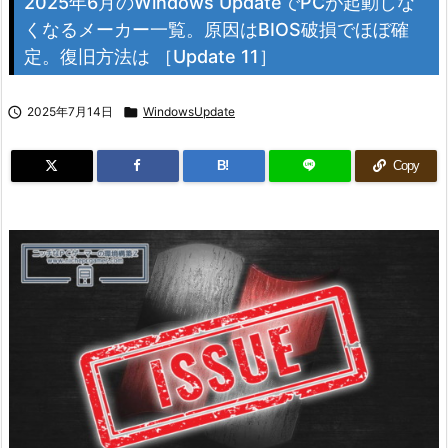
2025年6月のWindows UpdateでPCが起動しな
くなるメーカー一覧。原因はBIOS破損でほぼ確
定。復旧方法は ［Update 11］

2025年7月14日

WindowsUpdate
B!
Copy