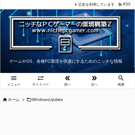

広告を利用しています
RSS
ゲームやOS、各種PC環境を快適にするためのニッチな情報





メニュー
サイドバー
前へ
次へ
検索

ホーム
>

WindowsUpdate