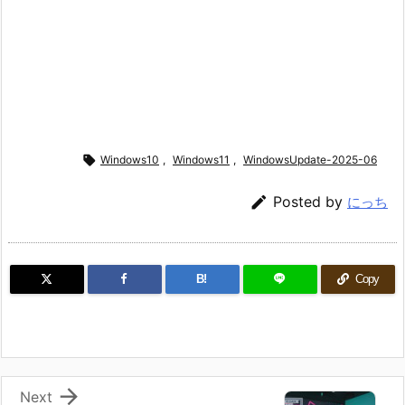

Windows10
,
Windows11
,
WindowsUpdate-2025-06

Posted by
にっち
B!
Copy

Next