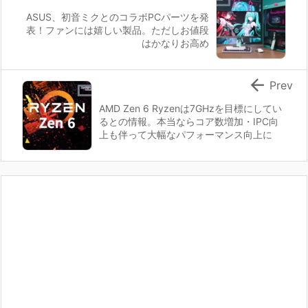
ASUS、初音ミクとのコラボPCパーツを発
表！ファンには嬉しい製品。ただしお値段
はかなりお高め

Prev
AMD Zen 6 Ryzenは7GHzを目標にしてい
るとの情報。本当ならコア数増加・IPC向
上も伴って大幅なパフォーマンス向上に