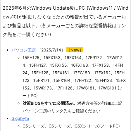
2025年6月のWindows Update後にPC (Windows11 / Wind
ows10)が起動しなくなったとの報告が出ているメーカーお
よび製品は以下。(各メーカーごとの詳細な型番情報はリン
ク先をご一読ください)
パソコン工房
［2025/7/14］
［New］
15FH125、15FX153、16FX154、17FR172 、17WR17
4、15FH127、15FX155、16FX163、17FX153、14FH1
24、15FH128、15FX161、17FG180、17FX162、15FH
122、15FR171、15FX164、17FH122、15FH123、15FX
152、15WR173、17FH126、17WG181、17WG191 (ノ
ートPC)
対策BIOSをすでに公開済み。
対処方法等の詳細は上記
パソコン工房のリンク先をご確認ください
Gigabyte
G5シリーズ、G6シリーズ、G6Xシリーズ(ノートPC)