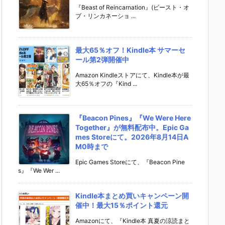
『Beast of Reincarnation』(ビースト・オ
ブ・リンカネーショ ...
最大65％オフ！Kindle本 サマーセ
ール第2弾開催中
Amazon Kindleストアにて、Kindle本が最
大65％オフの『Kind ...
『Beacon Pines』『We Were Here
Together』が無料配布中。Epic Ga
mes Storeにて。2026年8月14日A
M0時まで
Epic Games Storeにて、『Beacon Pine
s』『We Wer ...
Kindle本まとめ買いキャンペーン開
催中！最大15％ポイント還元
Amazonにて、『Kindle本 真夏の涼読まと