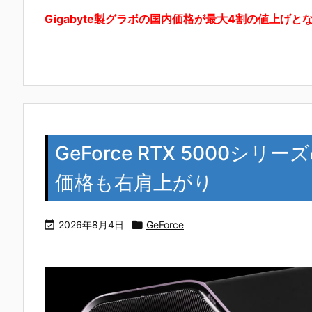
Gigabyte製グラボの国内価格が最大4割の値上げ
GeForce RTX 5000
価格も右肩上がり

2026年8月4日

GeForce