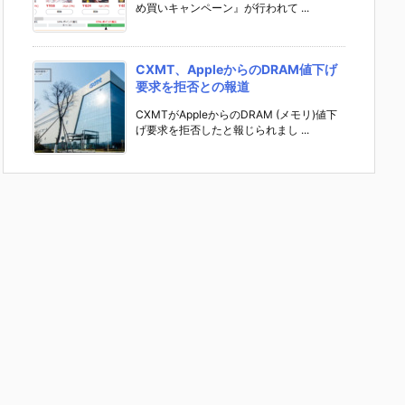
め買いキャンペーン』が行われて ...
CXMT、AppleからのDRAM値下げ
要求を拒否との報道
CXMTがAppleからのDRAM (メモリ)値下
げ要求を拒否したと報じられまし ...