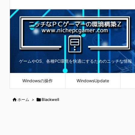
ゲームやOS、各種PC環境を快適にするためのニッチな情報
Windowsの操作
WindowsUpdate

ホーム
>

Blackwell