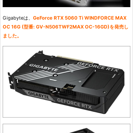
Gigabyteは、
GeForce RTX 5060 Ti WINDFORCE MAX
OC 16G (型番: GV-N506TWF2MAX OC-16GD)を発売し
ました。