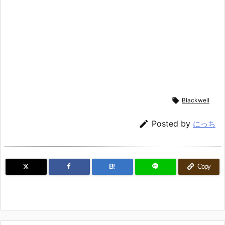

Blackwell

Posted by
にっち
B!
Copy