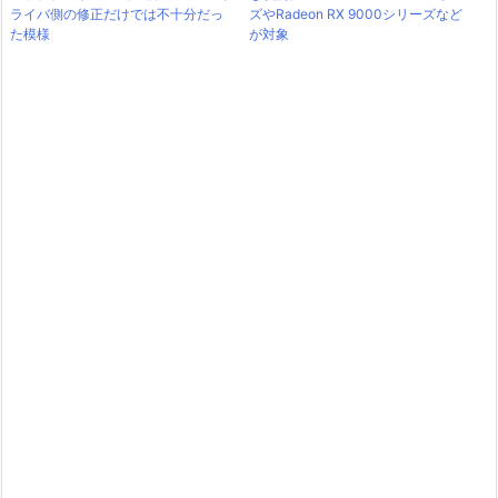
ライバ側の修正だけでは不十分だっ
ズやRadeon RX 9000シリーズなど
た模様
が対象