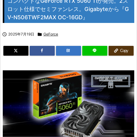
コンパクトなGeForce RTX 5060 Tiが発売。2ス
ロット仕様でセミファンレス。Gigabyteから『G
V-N506TWF2MAX OC-16GD』

2025年7月19日

GeForce
B!
Copy