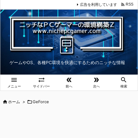

広告を利用しています
RSS
ゲームやOS、各種PC環境を快適にするためのニッチな情報





メニュー
サイドバー
前へ
次へ
検索

ホーム
>

GeForce