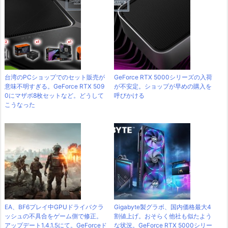
台湾のPCショップでのセット販売が
GeForce RTX 5000シリーズの入荷
意味不明すぎる。GeForce RTX 509
が不安定。ショップが早めの購入を
0にマザボ8枚セットなど。どうして
呼びかける
こうなった
EA、BF6プレイ中GPUドライバクラ
Gigabyte製グラボ、国内価格最大4
ッシュの不具合をゲーム側で修正。
割値上げ。おそらく他社も似たよう
アップデート1.4.1.5にて。GeForceド
な状況。GeForce RTX 5000シリー