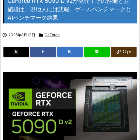
GeForce RTX 5090 D v2が発売！その性能とお
値段は。現地人には悲報。ゲームベンチマークと
AIベンチマーク結果

2025年8月13日

GeForce
B!
Copy