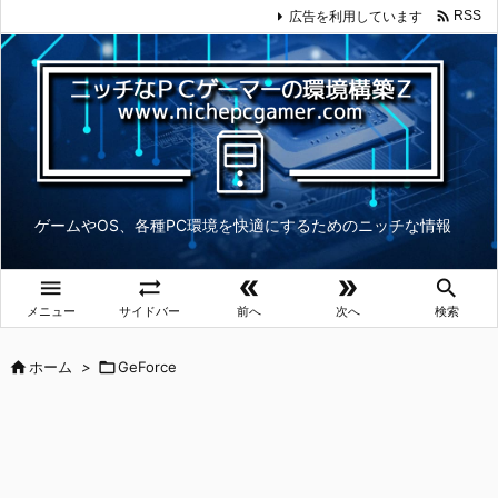

広告を利用しています
RSS
ゲームやOS、各種PC環境を快適にするためのニッチな情報





メニュー
サイドバー
前へ
次へ
検索

ホーム
>

GeForce