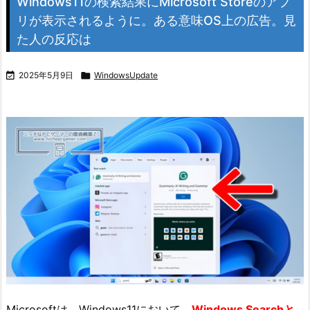
Windows11の検索結果にMicrosoft Storeのアプ
リが表示されるように。ある意味OS上の広告。見
た人の反応は

2025年5月9日

WindowsUpdate
Microsoftは、Windows11において、
Windows Searchと