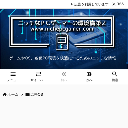

広告を利用しています
RSS
ゲームやOS、各種PC環境を快適にするためのニッチな情報





メニュー
サイドバー
前へ
次へ
検索

ホーム
>

広告OS