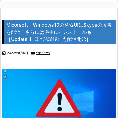
Micorsoft、Windows10の検索UIにSkypeの広告
を配信。さらには勝手にインストールも
［Update 1: 日本語環境にも配信開始］

2020年8月6日

Windows