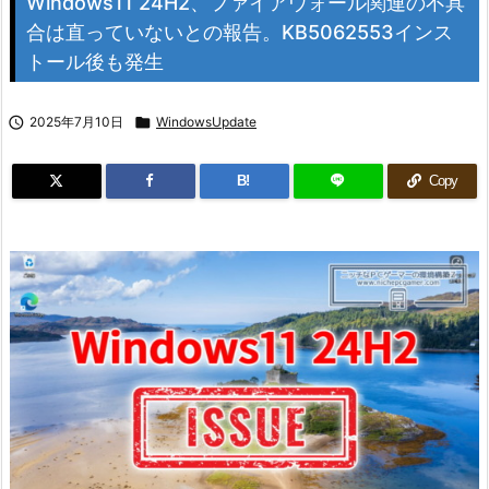
Windows11 24H2、ファイアウォール関連の不具
合は直っていないとの報告。KB5062553インス
トール後も発生

2025年7月10日

WindowsUpdate
B!
Copy