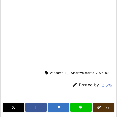

Windows11
,
WindowsUpdate-2025-07

Posted by
にっち
B!
Copy