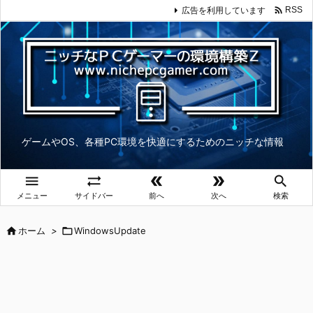

広告を利用しています
RSS
ゲームやOS、各種PC環境を快適にするためのニッチな情報





メニュー
サイドバー
前へ
次へ
検索

ホーム
>

WindowsUpdate