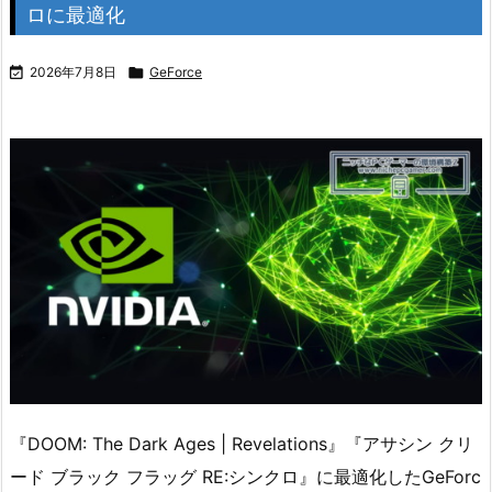
ロに最適化

2026年7月8日

GeForce
『DOOM: The Dark Ages | Revelations』『アサシン クリ
ード ブラック フラッグ RE:シンクロ』に最適化したGeForc