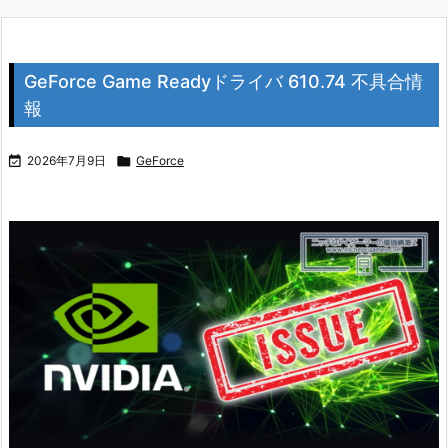
GeForce Game Readyドライバ 610.74 不具合情
報

2026年7月9日

GeForce