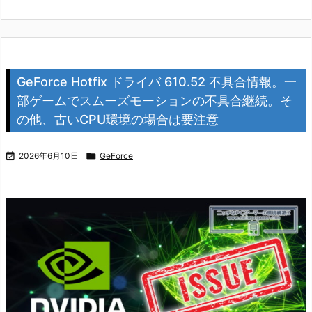
GeForce Hotfix ドライバ 610.52 不具合情報。一
部ゲームでスムーズモーションの不具合継続。そ
の他、古いCPU環境の場合は要注意

2026年6月10日

GeForce