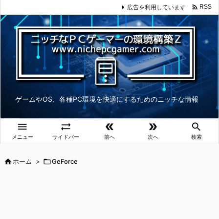

広告を利用しています
RSS
ゲームやOS、各種PC環境を快適にするためのニッチな情報





メニュー
サイドバー
前へ
次へ
検索

ホーム
>

GeForce