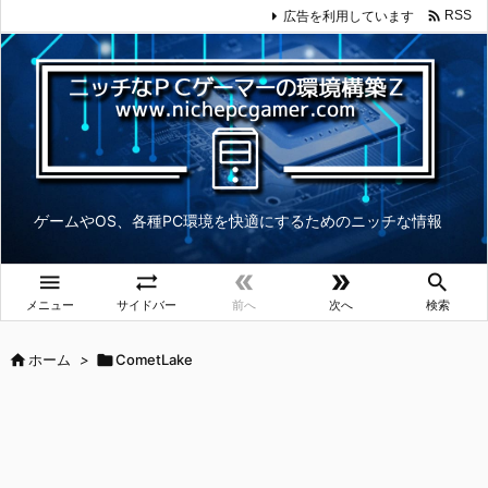

広告を利用しています
RSS
ゲームやOS、各種PC環境を快適にするためのニッチな情報





メニュー
サイドバー
前へ
次へ
検索

ホーム
>

CometLake