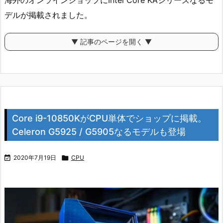
海外のオンラインショップにIntel Core KAシリーズなるモ
デルが掲載されました。
▼ 記事のページを開く ▼
Core i9-10850KがCPU単体でショップに掲載。
Celeron G5925 / G5905なるモデルも登場

2020年7月19日

CPU