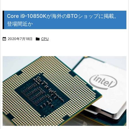
Core i9-10850Kが海外のBTOショップに掲載。
登場間近か

2020年7月18日

CPU