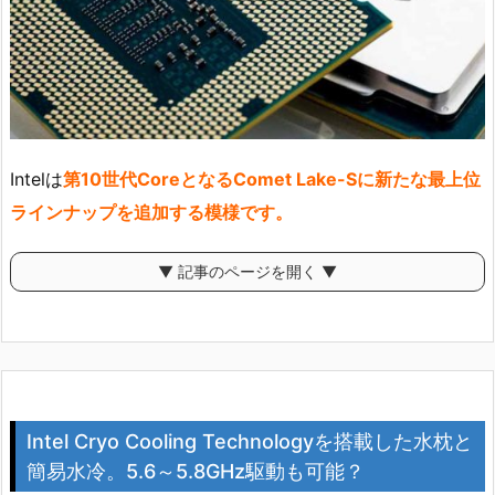
Intelは
第10世代CoreとなるComet Lake-Sに新たな最上位
ラインナップを追加する模様です。
▼ 記事のページを開く ▼
Intel Cryo Cooling Technologyを搭載した水枕と
簡易水冷。5.6～5.8GHz駆動も可能？