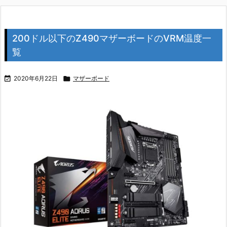
200ドル以下のZ490マザーボードのVRM温度一
覧

2020年6月22日

マザーボード