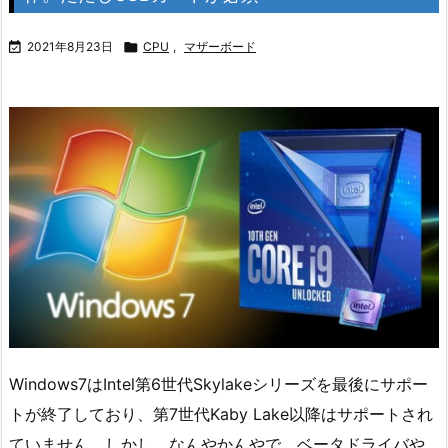

2021年8月23日

CPU
,
マザーボード
Windows7はIntel第6世代Skylakeシリーズを最後にサポー
トが終了しており、第7世代Kaby Lake以降はサポートされ
ていません。しかし、なんやかんやで、ベータドライバや