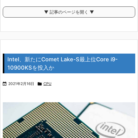
▼ 記事のページを開く ▼
Intel、新たにComet Lake-S最上位Core i9-
10900KSを投入か

2021年2月16日

CPU