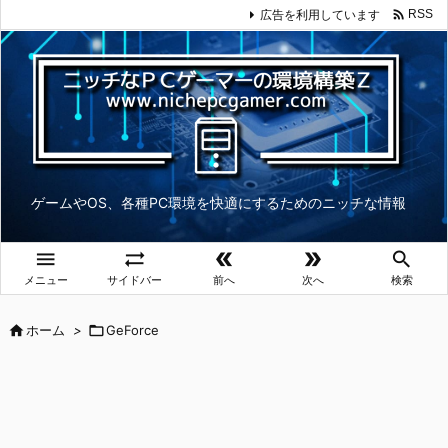

広告を利用しています
RSS
ゲームやOS、各種PC環境を快適にするためのニッチな情報





メニュー
サイドバー
前へ
次へ
検索

ホーム
>

GeForce