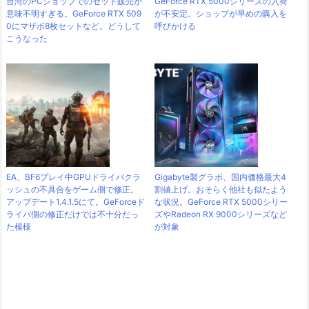
台湾のPCショップでのセット販売が
GeForce RTX 5000シリーズの入荷
意味不明すぎる。GeForce RTX 509
が不安定。ショップが早めの購入を
0にマザボ8枚セットなど。どうして
呼びかける
こうなった
EA、BF6プレイ中GPUドライバクラ
Gigabyte製グラボ、国内価格最大4
ッシュの不具合をゲーム側で修正。
割値上げ。おそらく他社も似たよう
アップデート1.4.1.5にて。GeForceド
な状況。GeForce RTX 5000シリー
ライバ側の修正だけでは不十分だっ
ズやRadeon RX 9000シリーズなど
た模様
が対象