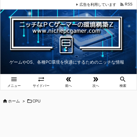

広告を利用しています
RSS
ゲームやOS、各種PC環境を快適にするためのニッチな情報





メニュー
サイドバー
前へ
次へ
検索

ホーム
>

CPU