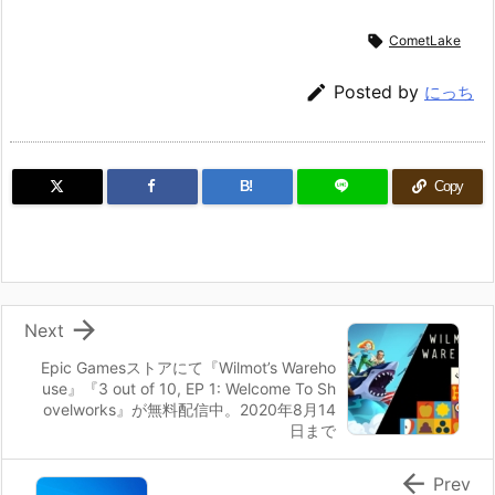

CometLake

Posted by
にっち
B!
Copy

Next
Epic Gamesストアにて『Wilmot’s Wareho
use』『3 out of 10, EP 1: Welcome To Sh
ovelworks』が無料配信中。2020年8月14
日まで

Prev