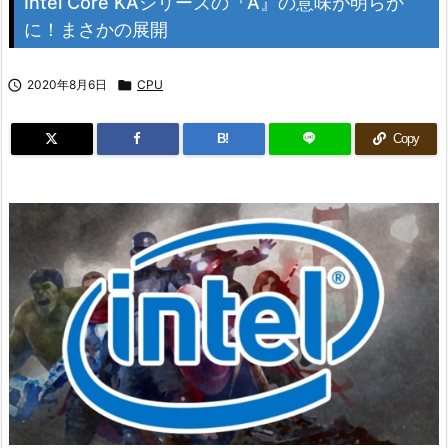
Intel Core KAシリーズの『A』の意味が明らか
に！まさかの展開

2020年8月6日

CPU
B!
Copy