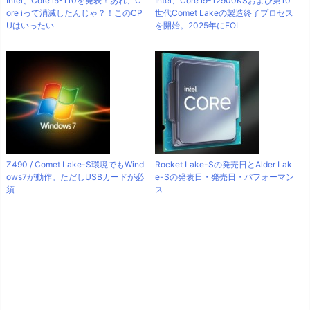
Intel、Core i5-110を発表！あれ、C
Intel、Core i9-12900KSおよび第10
ore iって消滅したんじゃ？！このCP
世代Comet Lakeの製造終了プロセス
Uはいったい
を開始。2025年にEOL
Z490 / Comet Lake-S環境でもWind
Rocket Lake-Sの発売日とAlder Lak
ows7が動作。ただしUSBカードが必
e-Sの発表日・発売日・パフォーマン
須
ス