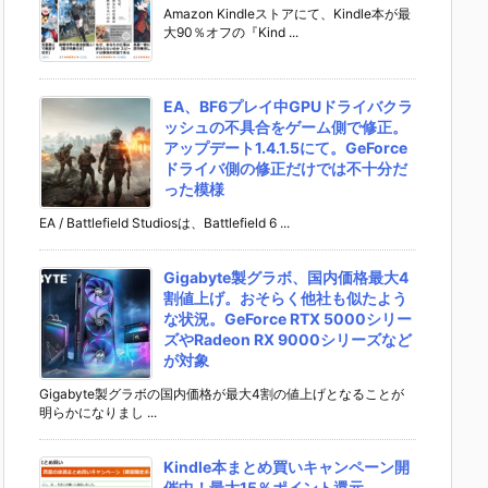
Amazon Kindleストアにて、Kindle本が最
大90％オフの『Kind ...
EA、BF6プレイ中GPUドライバクラ
ッシュの不具合をゲーム側で修正。
アップデート1.4.1.5にて。GeForce
ドライバ側の修正だけでは不十分だ
った模様
EA / Battlefield Studiosは、Battlefield 6 ...
Gigabyte製グラボ、国内価格最大4
割値上げ。おそらく他社も似たよう
な状況。GeForce RTX 5000シリー
ズやRadeon RX 9000シリーズなど
が対象
Gigabyte製グラボの国内価格が最大4割の値上げとなることが
明らかになりまし ...
Kindle本まとめ買いキャンペーン開
催中！最大15％ポイント還元