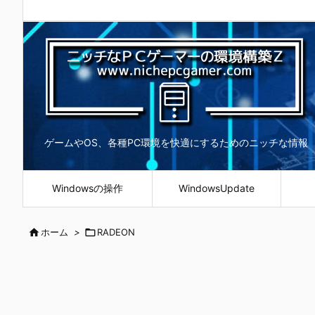
ゲームやOS、各種PC環境を快適にするためのニッチな情報
Windowsの操作
WindowsUpdate

ホーム
>

RADEON