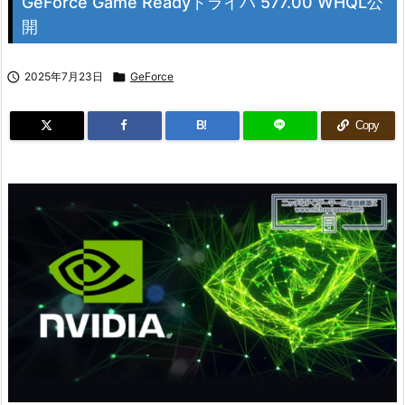
GeForce Game Readyドライバ 577.00 WHQL公
開

2025年7月23日

GeForce
B!
Copy