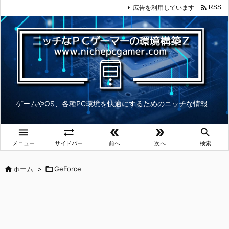

広告を利用しています
RSS
ゲームやOS、各種PC環境を快適にするためのニッチな情報





メニュー
サイドバー
前へ
次へ
検索

ホーム
>

GeForce