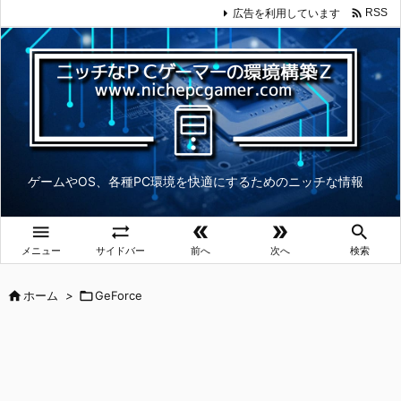

広告を利用しています
RSS
ゲームやOS、各種PC環境を快適にするためのニッチな情報





メニュー
サイドバー
前へ
次へ
検索

ホーム
>

GeForce