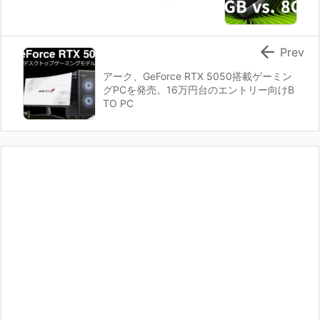

Prev
アーク、GeForce RTX 5050搭載ゲーミン
グPCを発売。16万円台のエントリー向けB
TO PC