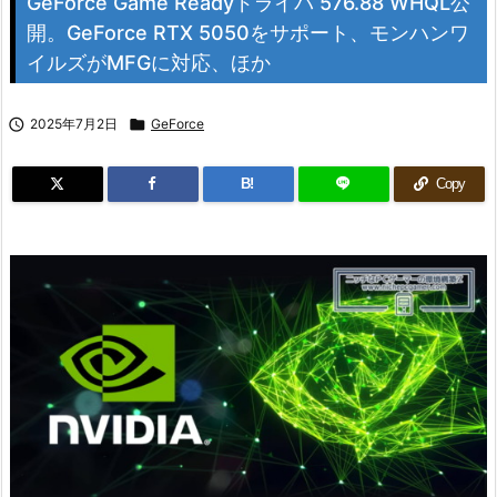
GeForce Game Readyドライバ 576.88 WHQL公
開。GeForce RTX 5050をサポート、モンハンワ
イルズがMFGに対応、ほか

2025年7月2日

GeForce
B!
Copy