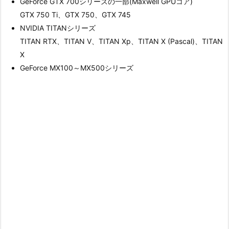
GeForce GTX 700シリーズの一部(Maxwell GPUコア)
GTX 750 Ti、GTX 750、GTX 745
NVIDIA TITANシリーズ
TITAN RTX、TITAN V、TITAN Xp、TITAN X (Pascal)、TITAN
X
GeForce MX100～MX500シリーズ