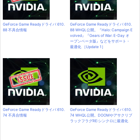
GeForce Game Readyドライバ 610.
GeForce Game Readyドライバ 610.
88 不具合情報
88 WHQL公開。『Halo: Campaign E
volved』『Gears of War: E-Day オ
ープンベータ版』などをサポート・
最適化 ［Update 1］
GeForce Game Readyドライバ 610.
GeForce Game Readyドライバ 610.
74 不具合情報
74 WHQL公開。DOOMやアサクリブ
ラックフラグRE:シンクロに最適化