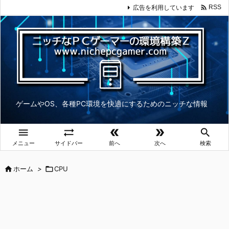

広告を利用しています
RSS
ゲームやOS、各種PC環境を快適にするためのニッチな情報





メニュー
サイドバー
前へ
次へ
検索

ホーム
>

CPU