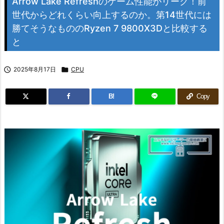
Arrow Lake Refreshのゲーム性能がリーク！前
世代からどれくらい向上するのか。第14世代には
勝てそうなもののRyzen 7 9800X3Dと比較する
と

2025年8月17日

CPU
B!
Copy