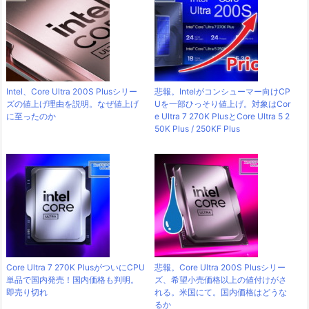
Intel、Core Ultra 200S Plusシリー
悲報。Intelがコンシューマー向けCP
ズの値上げ理由を説明。なぜ値上げ
Uを一部ひっそり値上げ。対象はCor
に至ったのか
e Ultra 7 270K PlusとCore Ultra 5 2
50K Plus / 250KF Plus
Core Ultra 7 270K PlusがついにCPU
悲報。Core Ultra 200S Plusシリー
単品で国内発売！国内価格も判明。
ズ、希望小売価格以上の値付けがさ
即売り切れ
れる。米国にて。国内価格はどうな
るか