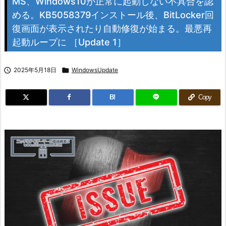
MS、Windows10が正常に起動しない不具合を認
める。KB5058379インストール後、BitLocker回
復画面が表示されたり自動修復が始まる。最悪再
起動ループに ［Update 1］

2025年5月18日

WindowsUpdate
B!
Copy