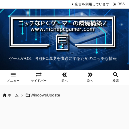

広告を利用しています
RSS
ゲームやOS、各種PC環境を快適にするためのニッチな情報





メニュー
サイドバー
前へ
次へ
検索

ホーム
>

WindowsUpdate