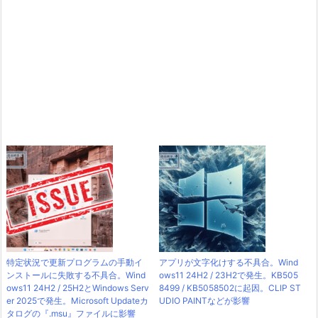
特定状況で更新プログラムの手動イ
アプリが文字化けする不具合。Wind
ンストールに失敗する不具合。Wind
ows11 24H2 / 23H2で発生。KB505
ows11 24H2 / 25H2とWindows Serv
8499 / KB5058502に起因。CLIP ST
er 2025で発生。Microsoft Updateカ
UDIO PAINTなどが影響
タログの『.msu』ファイルに影響