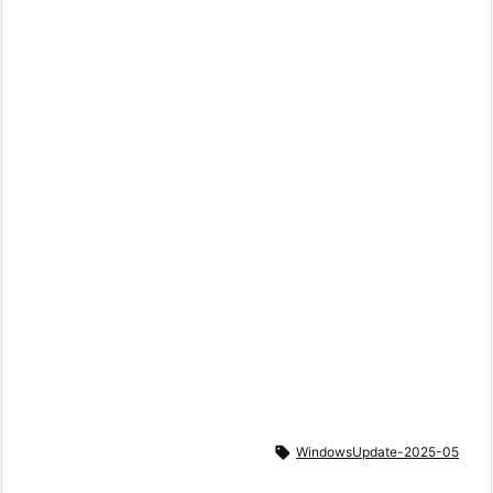

WindowsUpdate-2025-05