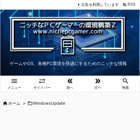

広告を利用しています
RSS
ゲームやOS、各種PC環境を快適にするためのニッチな情報





メニュー
サイドバー
前へ
次へ
検索

ホーム
>

WindowsUpdate