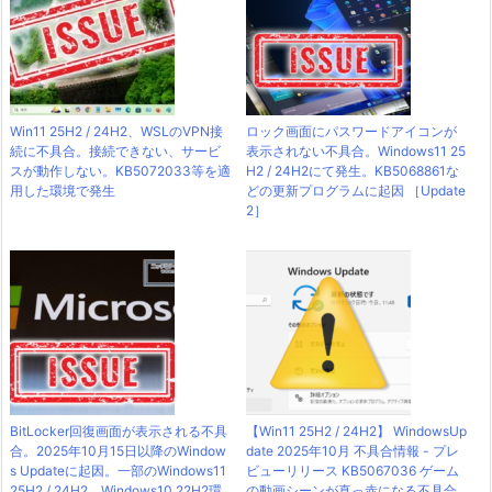
Win11 25H2 / 24H2、WSLのVPN接
ロック画面にパスワードアイコンが
続に不具合。接続できない、サービ
表示されない不具合。Windows11 25
スが動作しない。KB5072033等を適
H2 / 24H2にて発生。KB5068861な
用した環境で発生
どの更新プログラムに起因 ［Update
2］
BitLocker回復画面が表示される不具
【Win11 25H2 / 24H2】 WindowsUp
合。2025年10月15日以降のWindow
date 2025年10月 不具合情報 - プレ
s Updateに起因。一部のWindows11
ビューリリース KB5067036 ゲーム
25H2 / 24H2、Windows10 22H2環
の動画シーンが真っ赤になる不具合