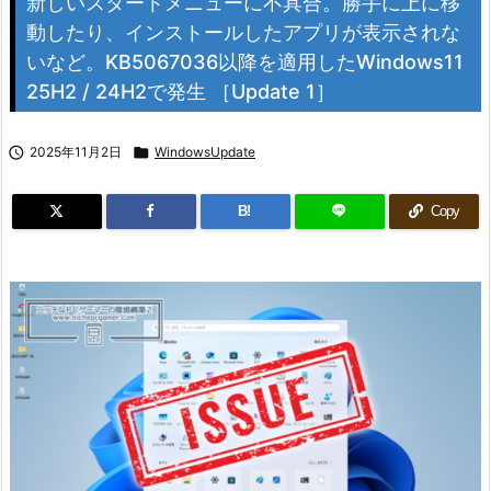
新しいスタートメニューに不具合。勝手に上に移
動したり、インストールしたアプリが表示されな
いなど。KB5067036以降を適用したWindows11
25H2 / 24H2で発生 ［Update 1］

2025年11月2日

WindowsUpdate
B!
Copy