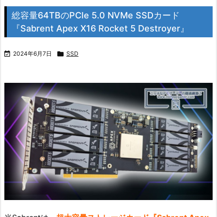
総容量64TBのPCIe 5.0 NVMe SSDカード
『Sabrent Apex X16 Rocket 5 Destroyer』

2024年6月7日

SSD