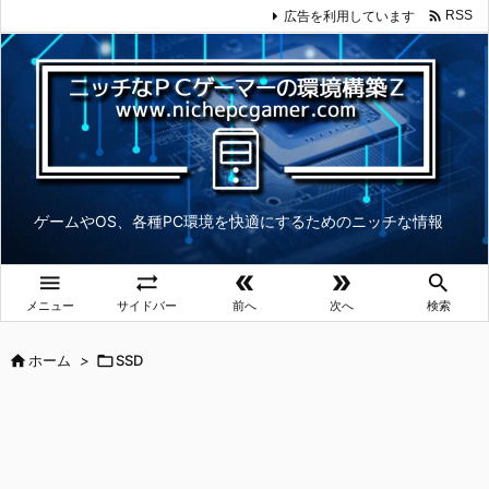

広告を利用しています
RSS
ゲームやOS、各種PC環境を快適にするためのニッチな情報





メニュー
サイドバー
前へ
次へ
検索

ホーム
>

SSD