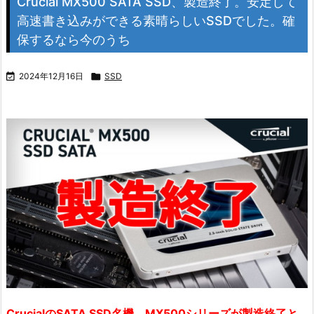
Crucial MX500 SATA SSD、製造終了。安定して
高速書き込みができる素晴らしいSSDでした。確
保するなら今のうち

2024年12月16日

SSD
CrucialのSATA SSD名機、MX500シリーズが製造終了と