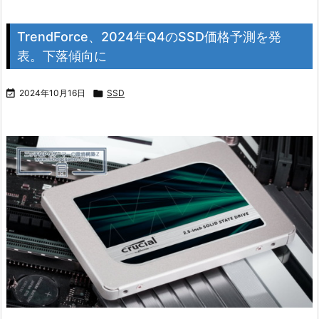
TrendForce、2024年Q4のSSD価格予測を発
表。下落傾向に

2024年10月16日

SSD