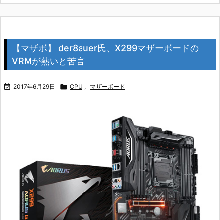
【マザボ】 der8auer氏、X299マザーボードの
VRMが熱いと苦言

2017年6月29日

CPU
,
マザーボード