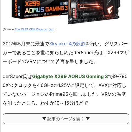
(Source:
The X299 VRM Disaster (en)
)
2017年5月末に最速で
Skylake-Xの殻割
を行い、グリスバー
ガーであることを世に知らしめたder8auer氏は、X299マザ
ーボードのVRMについて苦言を呈しました。
der8auer氏は
Gigabyte X299 AORUS Gaming 3
でi9-790
0Xのクロックを4.6GHz＠1.25Vに設定して、AVXに対応し
ていないバージョンのPrime95を回しました。VRMの温度
を測ったところ、わずか10～15分ほどで、
▼ 記事のページを開く ▼