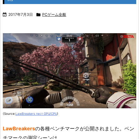

2017年7月3日

PCゲーム全般
(Source:
LawBreakers тест GPU/CPU
)
LawBreakers
の各種ベンチマークが公開されました。ベン
チマークの測定シーンは