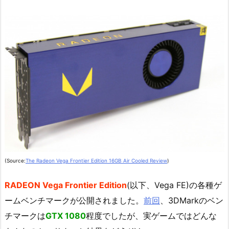
(Source:
The Radeon Vega Frontier Edition 16GB Air Cooled Review
)
RADEON Vega Frontier Edition
(以下、Vega FE)の各種ゲ
ームベンチマークが公開されました。
前回
、3DMarkのベン
チマークは
GTX 1080
程度でしたが、実ゲームではどんな