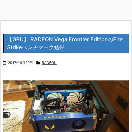
【GPU】 RADEON Vega Frontier EditionのFire
Strikeベンチマーク結果

2017年6月29日

RADEON