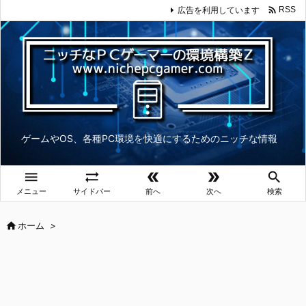

広告を利用しています
RSS
ゲームやOS、各種PC環境を快適にするためのニッチな情報





メニュー
サイドバー
前へ
次へ
検索

ホーム
>