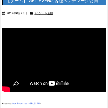
【ゲーム】 GET EVENの各種ベンチマーク公開

2017年6月23日

PCゲーム全般
(Source:
Get Even тест GPU/CPU
)