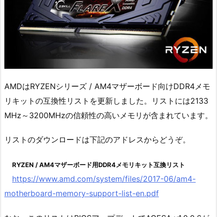
AMDはRYZENシリーズ / AM4マザーボード向けDDR4メモ
リキットの互換性リストを更新しました。リストには2133
MHz～3200MHzの信頼性の高いメモリが含まれています。
リストのダウンロードは下記のアドレスからどうぞ。
RYZEN / AM4マザーボード用DDR4メモリキット互換リスト
https://www.amd.com/system/files/2017-06/am4-
motherboard-memory-support-list-en.pdf