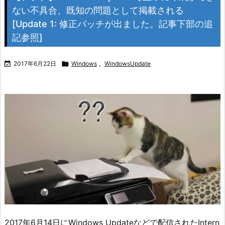
ない不具合、既知の問題として掲載される
[Update 1: 修正パッチが出ました。記事下部の追
記参照]

2017年6月22日

Windows
,
WindowsUpdate
2017年6月14日にWindows Updateなどで配信されたIntern