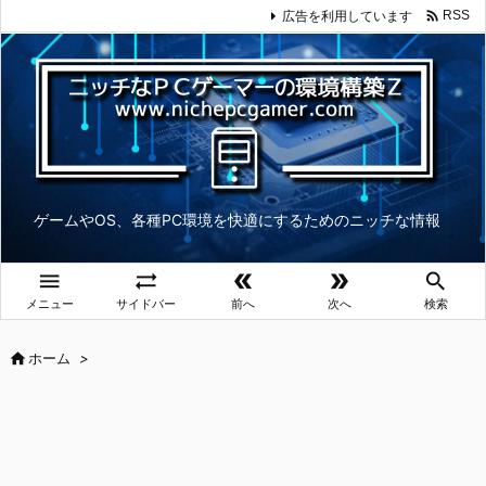

広告を利用しています
RSS
ゲームやOS、各種PC環境を快適にするためのニッチな情報





メニュー
サイドバー
前へ
次へ
検索

ホーム
>