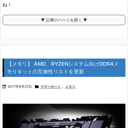
ね！
▼ 記事のページを開く ▼
【メモリ】 AMD、RYZENシステム向けDDR4メ
モリキットの互換性リストを更新

2017年6月21日

マザーボード
,
メモリ