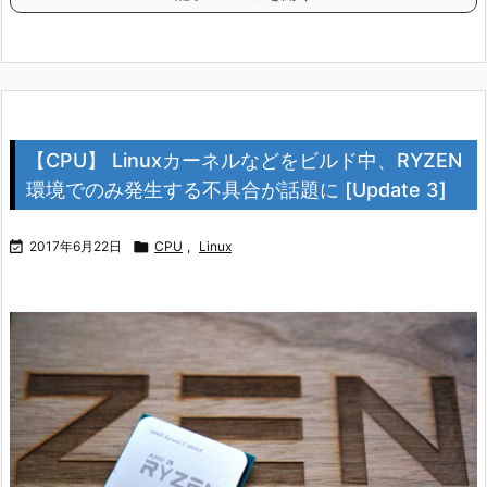
【CPU】 Linuxカーネルなどをビルド中、RYZEN
環境でのみ発生する不具合が話題に [Update 3]

2017年6月22日

CPU
,
Linux