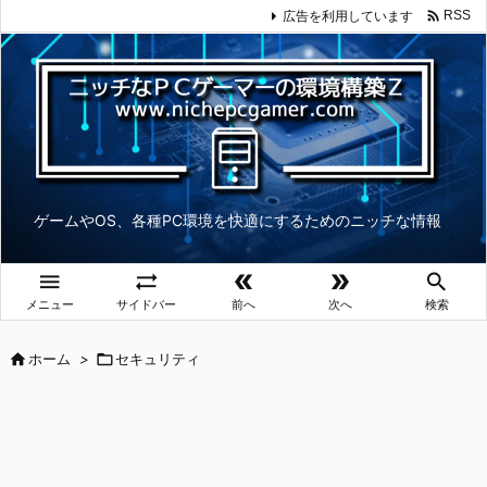

広告を利用しています
RSS
ゲームやOS、各種PC環境を快適にするためのニッチな情報





メニュー
サイドバー
前へ
次へ
検索

ホーム
>

セキュリティ