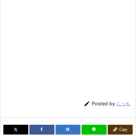

Posted by
にっち
B!
Copy