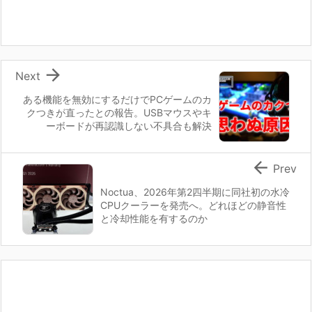

Next
ある機能を無効にするだけでPCゲームのカ
クつきが直ったとの報告。USBマウスやキ
ーボードが再認識しない不具合も解決

Prev
Noctua、2026年第2四半期に同社初の水冷
CPUクーラーを発売へ。どれほどの静音性
と冷却性能を有するのか