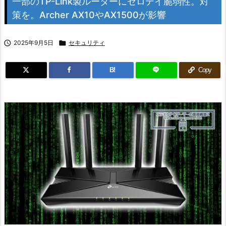
一部のTP-Link製ルーターにゼロデイ脆弱性。対
策を。Archer AX10やAX1500が影響

2025年9月5日

セキュリティ
B!
Copy