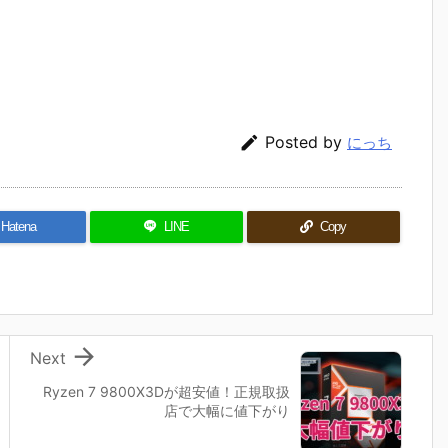

Posted by
にっち
Hatena
LINE
Copy

Next
Ryzen 7 9800X3Dが超安値！正規取扱
店で大幅に値下がり