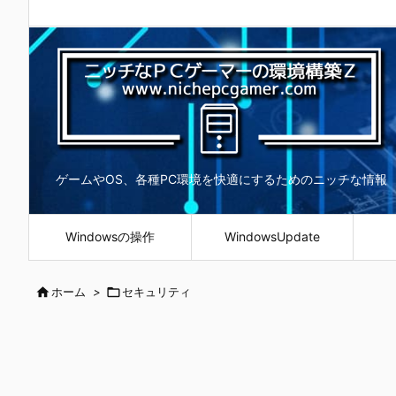
ゲームやOS、各種PC環境を快適にするためのニッチな情報
Windowsの操作
WindowsUpdate

ホーム
>

セキュリティ