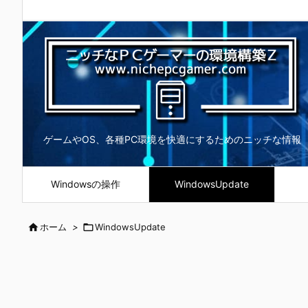
ゲームやOS、各種PC環境を快適にするためのニッチな情報
Windowsの操作
WindowsUpdate

ホーム
>

WindowsUpdate