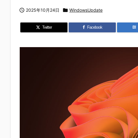

2025年10月24日

WindowsUpdate
Twitter
Facebook
B!