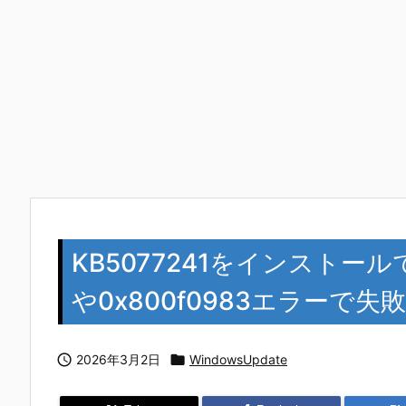
KB5077241をインストール
や0x800f0983エラーで

2026年3月2日

WindowsUpdate