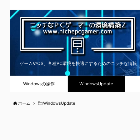
ゲームやOS、各種PC環境を快適にするためのニッチな情報
Windowsの操作
WindowsUpdate

ホーム
>

WindowsUpdate