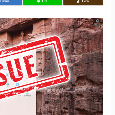
Hatena
LINE
Copy