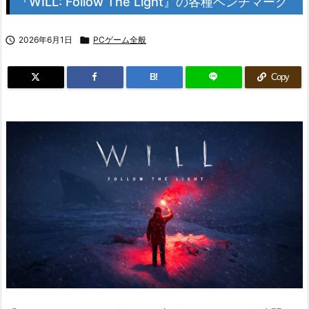
『WILL: Follow The Light』の各種ベンチマーク

2026年6月1日

PCゲーム全般
B!
Copy