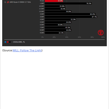
(Source:
WILL: Follow The Light
)