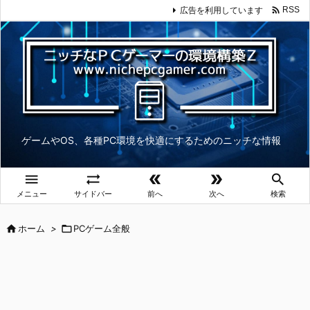

広告を利用しています
RSS
ゲームやOS、各種PC環境を快適にするためのニッチな情報





メニュー
サイドバー
前へ
次へ
検索

ホーム
>

PCゲーム全般