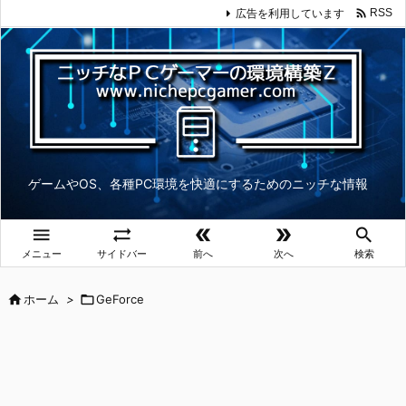

広告を利用しています
RSS
ゲームやOS、各種PC環境を快適にするためのニッチな情報





メニュー
サイドバー
前へ
次へ
検索

ホーム
>

GeForce