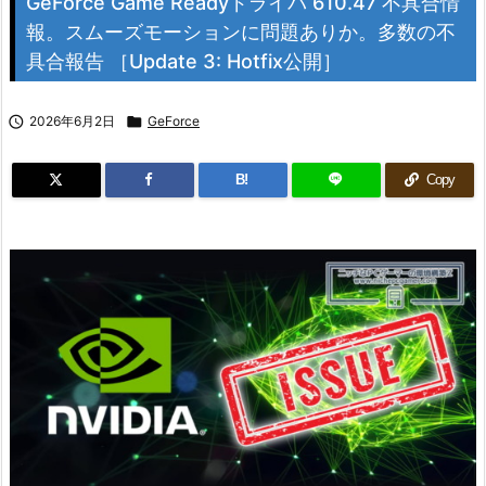
GeForce Game Readyドライバ 610.47 不具合情
報。スムーズモーションに問題ありか。多数の不
具合報告 ［Update 3: Hotfix公開］

2026年6月2日

GeForce
B!
Copy