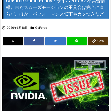
GeForce Game Readyドライバ 610.62 不具合情
報。未だスムーズモーションの不具合は完全に直
らず。ほか、パフォーマンス低下やカクつきなど

2026年6月18日

GeForce
B!
Copy