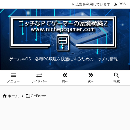

広告を利用しています
RSS
ゲームやOS、各種PC環境を快適にするためのニッチな情報





メニュー
サイドバー
前へ
次へ
検索

ホーム
>

GeForce