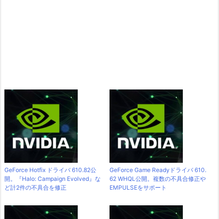
GeForce Hotfix ドライバ 610.82公
GeForce Game Readyドライバ 610.
開。『Halo: Campaign Evolved』な
62 WHQL公開。複数の不具合修正や
ど計2件の不具合を修正
EMPULSEをサポート