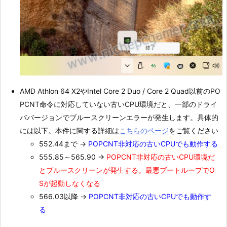
AMD Athlon 64 X2やIntel Core 2 Duo / Core 2 Quad以前のPO
PCNT命令に対応していない古いCPU環境だと、一部のドライ
ババージョンでブルースクリーンエラーが発生します。具体的
には以下。本件に関する詳細は
こちらのページ
をご覧ください
552.44まで →
POPCNT非対応の古いCPUでも動作する
555.85～565.90 →
POPCNT非対応の古いCPU環境だ
とブルースクリーンが発生する。最悪ブートループでO
Sが起動しなくなる
566.03以降 →
POPCNT非対応の古いCPUでも動作す
る