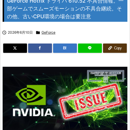
GeForce Hotfix ドライバ 610.52 不具合情報。一
部ゲームでスムーズモーションの不具合継続。そ
の他、古いCPU環境の場合は要注意

2026年6月10日

GeForce
B!
Copy