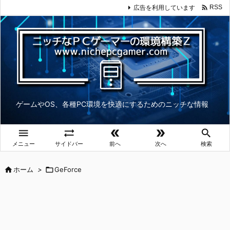

広告を利用しています
RSS
ゲームやOS、各種PC環境を快適にするためのニッチな情報





メニュー
サイドバー
前へ
次へ
検索

ホーム
>

GeForce