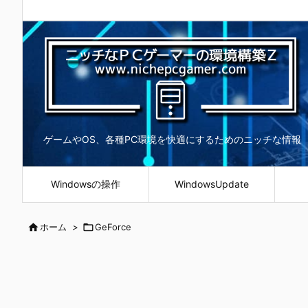
ゲームやOS、各種PC環境を快適にするためのニッチな情報
Windowsの操作
WindowsUpdate

ホーム
>

GeForce