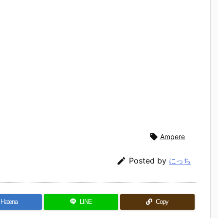

Ampere

Posted by
にっち
Hatena
LINE
Copy