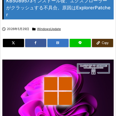
KB5089573インストール後、エクスプローラー
がクラッシュする不具合。原因はExplorerPatche
r

2026年5月29日

WindowsUpdate
B!
Copy