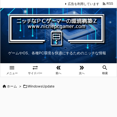

広告を利用しています
RSS
ゲームやOS、各種PC環境を快適にするためのニッチな情報





メニュー
サイドバー
前へ
次へ
検索

ホーム
>

WindowsUpdate