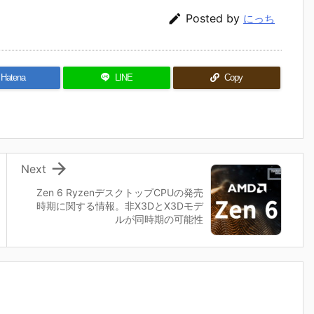

Posted by
にっち
Hatena
LINE
Copy

Next
Zen 6 RyzenデスクトップCPUの発売
時期に関する情報。非X3DとX3Dモデ
ルが同時期の可能性