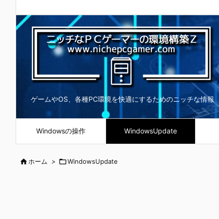
ゲームやOS、各種PC環境を快適にするためのニッチな情報
Windowsの操作
WindowsUpdate

ホーム
>

WindowsUpdate