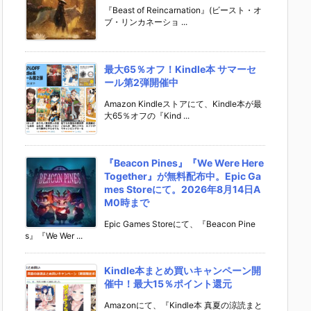
『Beast of Reincarnation』(ビースト・オ
ブ・リンカネーショ ...
最大65％オフ！Kindle本 サマーセ
ール第2弾開催中
Amazon Kindleストアにて、Kindle本が最
大65％オフの『Kind ...
『Beacon Pines』『We Were Here
Together』が無料配布中。Epic Ga
mes Storeにて。2026年8月14日A
M0時まで
Epic Games Storeにて、『Beacon Pine
s』『We Wer ...
Kindle本まとめ買いキャンペーン開
催中！最大15％ポイント還元
Amazonにて、『Kindle本 真夏の涼読まと