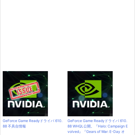
GeForce Game Readyドライバ 610.
GeForce Game Readyドライバ 610.
88 不具合情報
88 WHQL公開。『Halo: Campaign E
volved』『Gears of War: E-Day オ