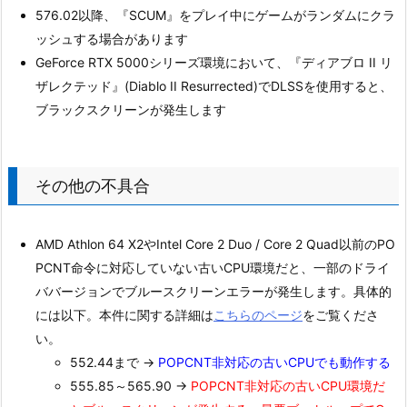
576.02以降、『SCUM』をプレイ中にゲームがランダムにクラ
ッシュする場合があります
GeForce RTX 5000シリーズ環境において、『ディアブロ II リ
ザレクテッド』(Diablo II Resurrected)でDLSSを使用すると、
ブラックスクリーンが発生します
その他の不具合
AMD Athlon 64 X2やIntel Core 2 Duo / Core 2 Quad以前のPO
PCNT命令に対応していない古いCPU環境だと、一部のドライ
ババージョンでブルースクリーンエラーが発生します。具体的
には以下。本件に関する詳細は
こちらのページ
をご覧くださ
い。
552.44まで →
POPCNT非対応の古いCPUでも動作する
555.85～565.90 →
POPCNT非対応の古いCPU環境だ