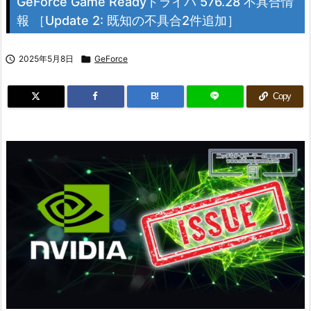
GeForce Game Readyドライバ 576.28 不具合情
報 ［Update 2: 既知の不具合2件追加］

2025年5月8日

GeForce
B!
Copy