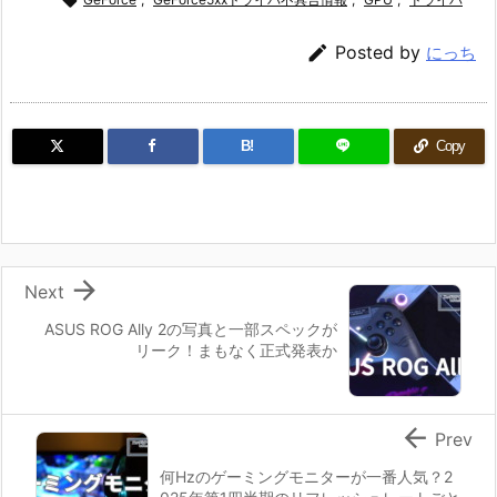


Posted by
にっち
B!
Copy

Next
ASUS ROG Ally 2の写真と一部スペックが
リーク！まもなく正式発表か

Prev
何Hzのゲーミングモニターが一番人気？2