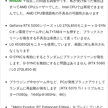
NVIDIA
:
↑現在この問題を調査中です。私が受け取った報告は
すべてAMD CPUユーザーでした。Intel CPUでは再現できませ
んでした。AMD CPU環境固有の不具合の可能性があります
GeForce RTX 5000シリーズ + LG 27GL850モニター + G-SYN
Cオン環境でゲーム中にALT+TABキーを押すと、ブラックスク
リーンが発生する不具合は依然として直っていません
LG 45G95QEモニターを使用しています。画面に何も表示され
なくなります
G-SYNCを有効にするとランダムにブラックスクリーンが発生
します。G-SYNCを無効にすると問題はありません (RTX 5080
/ LG 27GL850-B)
ブラウジング中やゲーム中など、PCが突然ブラックアウトして
ランダムに再起動が発生します ［RTX 5070 Ti / トリプルモニ
ター(1080p、1440p＠360Hz、4K)］
『Metro Exodus: PC Enhanced Edition』をプレイしていると