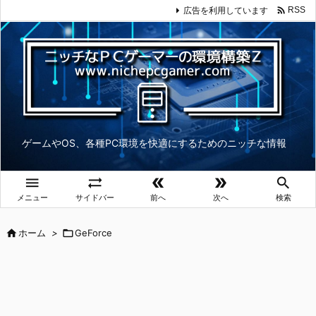

広告を利用しています
RSS
ゲームやOS、各種PC環境を快適にするためのニッチな情報





メニュー
サイドバー
前へ
次へ
検索

ホーム
>

GeForce