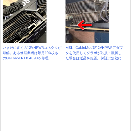
いまだに多くの12VHPWRコネクタが
MSI、CableMod製12VHPWRアダプ
融解。ある修理業者は毎月100枚も
タを使用してグラボが破損・融解し
のGeForce RTX 4090を修理
た場合は返品を拒否。保証は無効に