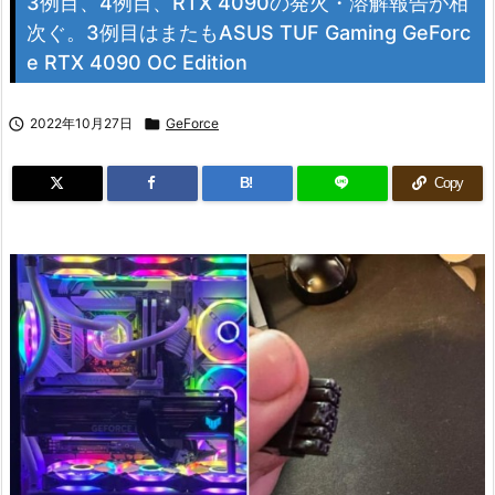
3例目、4例目、RTX 4090の発火・溶解報告が相
次ぐ。3例目はまたもASUS TUF Gaming GeForc
e RTX 4090 OC Edition

2022年10月27日

GeForce
B!
Copy