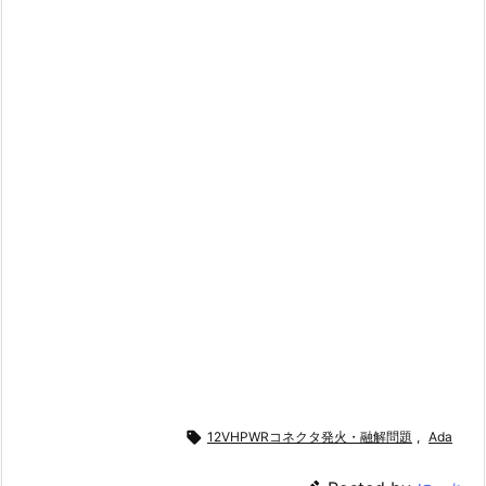

12VHPWRコネクタ発火・融解問題
,
Ada