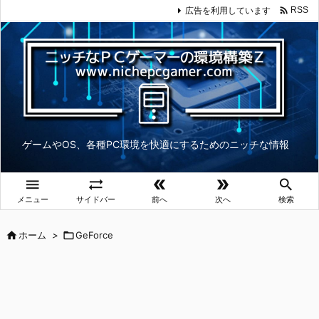

広告を利用しています
RSS
ゲームやOS、各種PC環境を快適にするためのニッチな情報





メニュー
サイドバー
前へ
次へ
検索

ホーム
>

GeForce