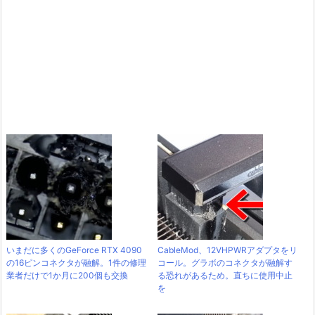
いまだに多くのGeForce RTX 4090
CableMod、12VHPWRアダプタをリ
の16ピンコネクタが融解。1件の修理
コール。グラボのコネクタが融解す
業者だけで1か月に200個も交換
る恐れがあるため。直ちに使用中止
を