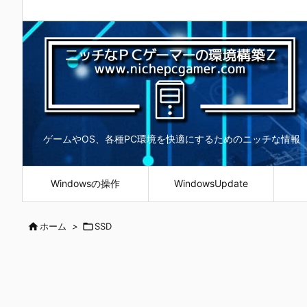
ゲームやOS、各種PC環境を快適にするためのニッチな情報
Windowsの操作
WindowsUpdate

ホーム
>

SSD