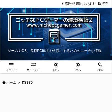

広告を利用しています
RSS
ゲームやOS、各種PC環境を快適にするためのニッチな情報





メニュー
サイドバー
前へ
次へ
検索

ホーム
>

SSD