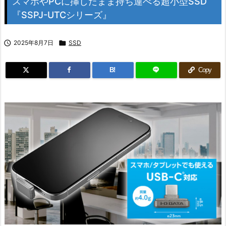
スマホやPCに挿したまま持ち運べる超小型SSD
『SSPJ-UTCシリーズ』

2025年8月7日

SSD
B!
Copy