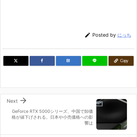

Posted by
にっち
B!
Copy

Next
GeForce RTX 5000シリーズ、中国で卸価
格が値下げされる。日本や小売価格への影
響は