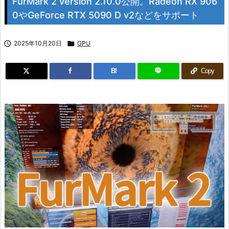
FurMark 2 version 2.10.0公開。Radeon RX 906
0やGeForce RTX 5090 D v2などをサポート

2025年10月20日

GPU
B!
Copy