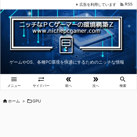

広告を利用しています
RSS
ゲームやOS、各種PC環境を快適にするためのニッチな情報





メニュー
サイドバー
前へ
次へ
検索

ホーム
>

GPU