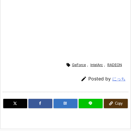

GeForce
,
IntelArc
,
RADEON

Posted by
にっち
B!
Copy