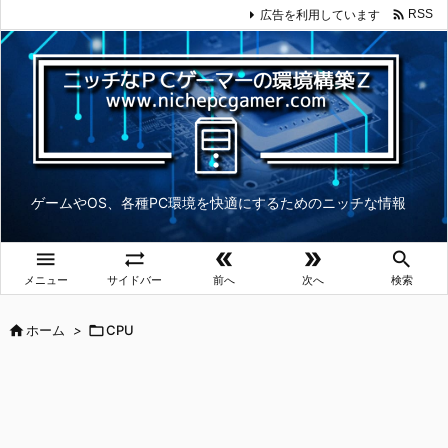

広告を利用しています
RSS
ゲームやOS、各種PC環境を快適にするためのニッチな情報





メニュー
サイドバー
前へ
次へ
検索

ホーム
>

CPU