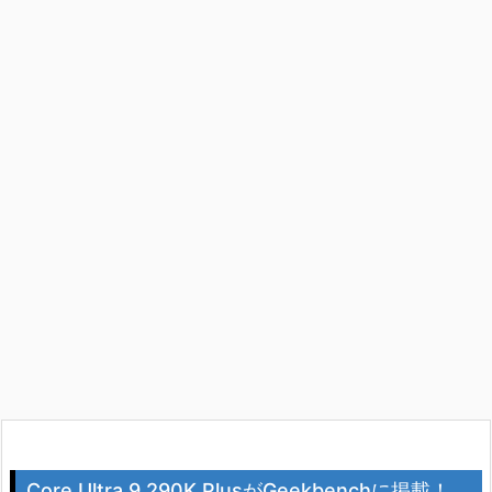
Core Ultra 9 290K PlusがGeekbenchに掲載！