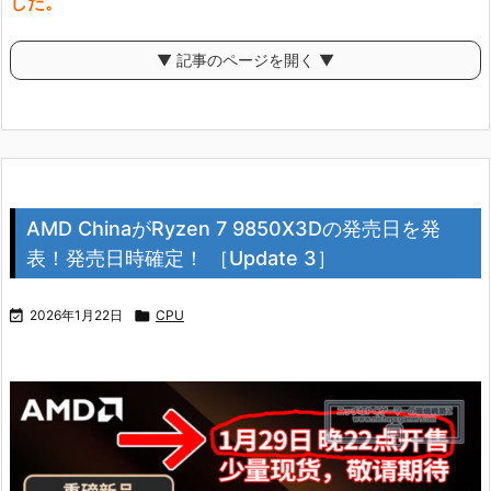
した。
▼ 記事のページを開く ▼
AMD ChinaがRyzen 7 9850X3Dの発売日を発
表！発売日時確定！ ［Update 3］

2026年1月22日

CPU