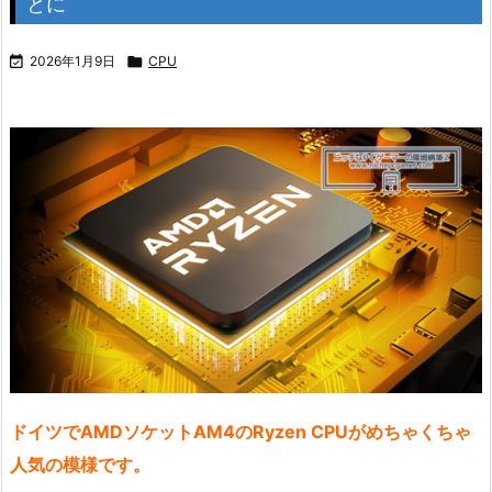
とに

2026年1月9日

CPU
ドイツでAMDソケットAM4のRyzen CPUがめちゃくちゃ
人気の模様です。