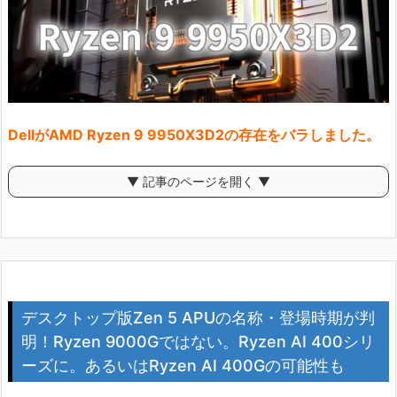
DellがAMD Ryzen 9 9950X3D2の存在をバラしました。
▼ 記事のページを開く ▼
デスクトップ版Zen 5 APUの名称・登場時期が判
明！Ryzen 9000Gではない。Ryzen AI 400シリ
ーズに。あるいはRyzen AI 400Gの可能性も