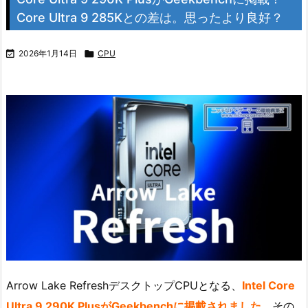
Core Ultra 9 285Kとの差は。思ったより良好？

2026年1月14日

CPU
Arrow Lake RefreshデスクトップCPUとなる、
Intel Core
Ultra 9 290K PlusがGeekbenchに掲載されました。
その