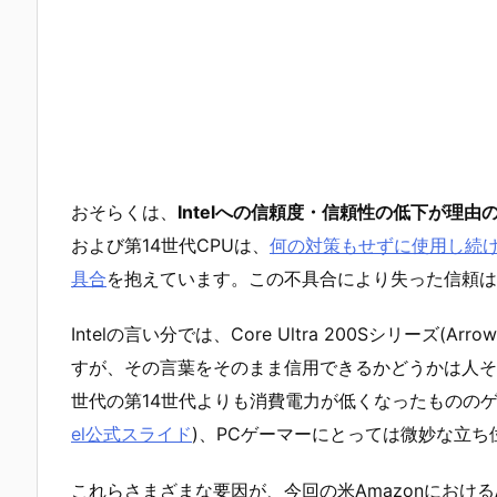
おそらくは、
Intelへの信頼度・信頼性の低下が理
および第14世代CPUは、
何の対策もせずに使用し続け
具合
を抱えています。この不具合により失った信頼は
Intelの言い分では、Core Ultra 200Sシリーズ(
すが、その言葉をそのまま信用できるかどうかは人それぞれ
世代の第14世代よりも消費電力が低くなったものの
el公式スライド
)、PCゲーマーにとっては微妙な立
これらさまざまな要因が、今回の米Amazonにおけ