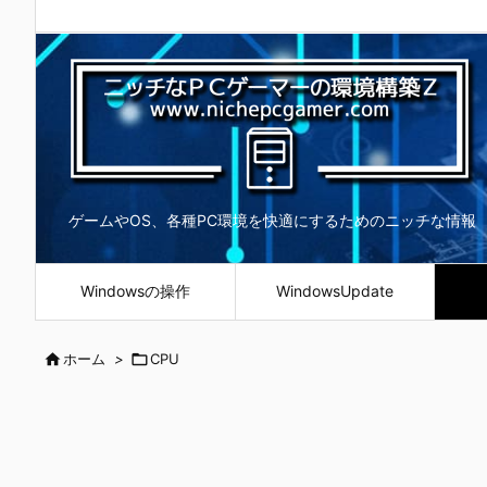
ゲームやOS、各種PC環境を快適にするためのニッチな情報
Windowsの操作
WindowsUpdate

ホーム
>

CPU