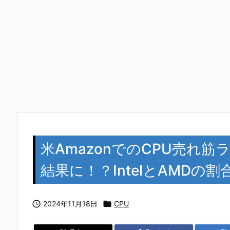
米AmazonでのCPU売れ
結果に！？IntelとAMD

2024年11月18日

CPU