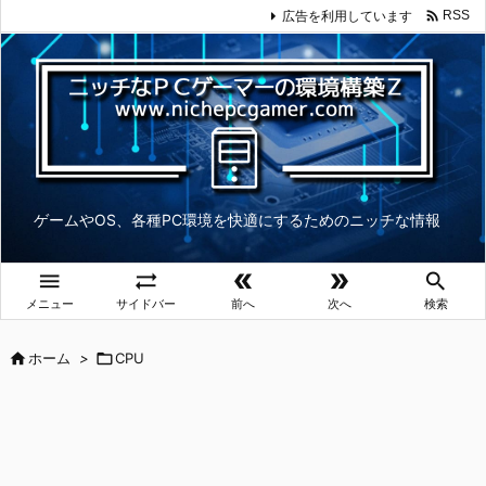

広告を利用しています
RSS
ゲームやOS、各種PC環境を快適にするためのニッチな情報





メニュー
サイドバー
前へ
次へ
検索

ホーム
>

CPU