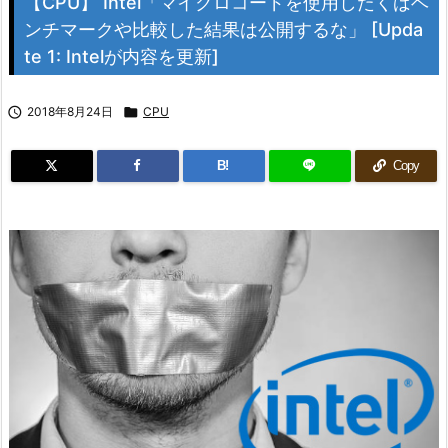
【CPU】 Intel「マイクロコードを使用したくばベ
ンチマークや比較した結果は公開するな」 [Upda
te 1: Intelが内容を更新]

2018年8月24日

CPU
B!
Copy