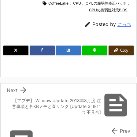

CoffeeLake
,
CPU
,
CPUの脆弱性修正パッチ
,
CPUの脆弱性対策BIOS

Posted by
にっち
B!
Copy

Next

【アプデ】 WindowsUpdate 2018年8月度 注
意事項と各KBメモと直リンク [Update 3: IE11
で不具合]

Prev