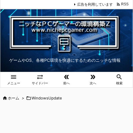

広告を利用しています
RSS
ゲームやOS、各種PC環境を快適にするためのニッチな情報





メニュー
サイドバー
前へ
次へ
検索

ホーム
>

WindowsUpdate