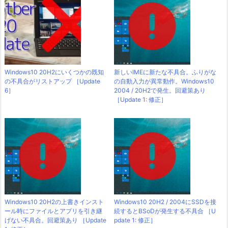
Windows10 20H2にいくつかの既知
新しいIMEに新たな不具合。ふりがな
の不具合がリストアップ ［Update
の自動入力が異常動作。Windows10
6］
2004 / 20H2で発生。回避策あり
［Update 1: 修正］
Windows10 20H2の上書きインスト
Windows10 20H2 / 2004にSSDを接
ール時にファイルとアプリを引き継
続するとBSoDが発生する不具合 ［U
げない不具合。回避策あり ［Update
pdate 1: 修正］