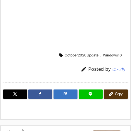

October2020Update
,
Windows10

Posted by
にっち
B!
Copy