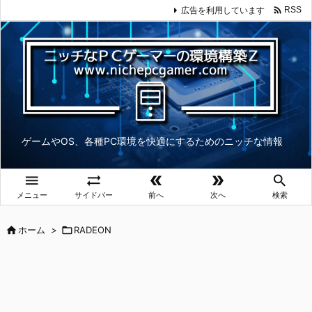

広告を利用しています
RSS
ゲームやOS、各種PC環境を快適にするためのニッチな情報





メニュー
サイドバー
前へ
次へ
検索

ホーム
>

RADEON