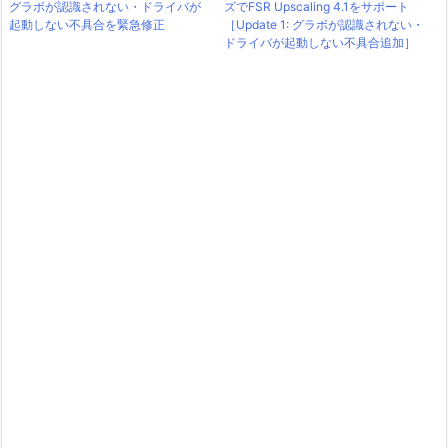
グラボが認識されない・ドライバが
ズでFSR Upscaling 4.1をサポート
起動しない不具合を緊急修正
［Update 1: グラボが認識されない・
ドライバが起動しない不具合追加］