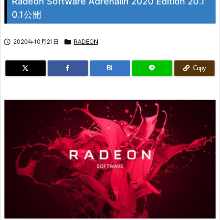
Radeon Software Adrenalin 2020 Edition 20.1
0.1公開

2020年10月21日

RADEON
B!
Copy