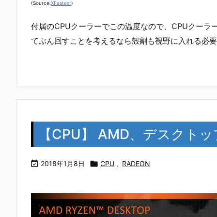
(Source:
XFastest
)
付属のCPUクーラーでこの温度なので、CPUクーラ
てぶん回すことを考えるなら殻割も視野に入れる必要
【CPU】 AMD、デスクトップ

2018年1月8日

CPU
,
RADEON