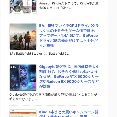
Amazon Kindleストアにて、Kindle本が最
大90％オフの『Kind ...
EA、BF6プレイ中GPUドライバクラ
ッシュの不具合をゲーム側で修正。
アップデート1.4.1.5にて。GeForce
ドライバ側の修正だけでは不十分だ
った模様
EA / Battlefield Studiosは、Battlefield 6 ...
Gigabyte製グラボ、国内価格最大4
割値上げ。おそらく他社も似たよう
な状況。GeForce RTX 5000シリー
ズやRadeon RX 9000シリーズなど
が対象
Gigabyte製グラボの国内価格が最大4割の値上げとなることが
明らかになりまし ...
Kindle本まとめ買いキャンペーン開
催中！最大15％ポイント還元