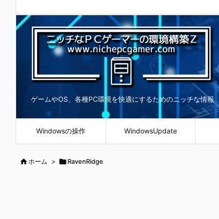
ゲームやOS、各種PC環境を快適にするためのニッチな情報
Windowsの操作
WindowsUpdate

ホーム
>

RavenRidge