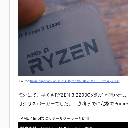
(Source:
Скальпировал новые APU Ryzen 2400G и 2200G - что я узнал?
)
海外にて、早くもRYZEN 3 2200Gの殻割が行われ
はグリスバーガーでした。 参考までに定格でPrim
[ AMD / Intel共にリテールクーラーを使用 ]