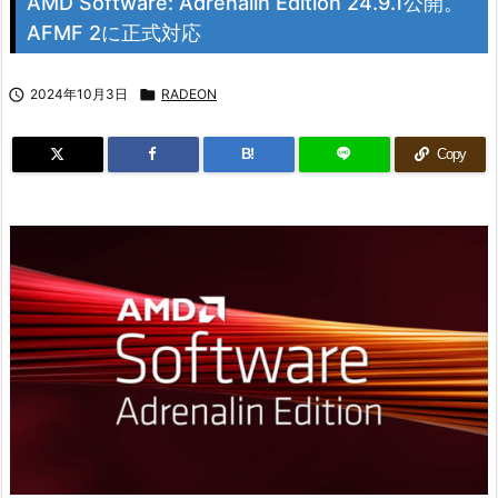
AMD Software: Adrenalin Edition 24.9.1公開。
AFMF 2に正式対応

2024年10月3日

RADEON
B!
Copy