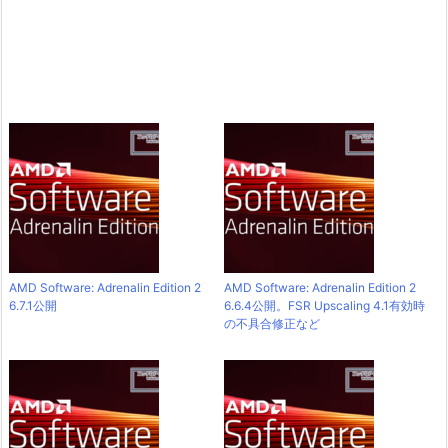
AMD Software: Adrenalin Edition 2
AMD Software: Adrenalin Edition 2
6.7.1公開
6.6.4公開。FSR Upscaling 4.1有効時
の不具合修正など