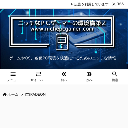

広告を利用しています
RSS
ゲームやOS、各種PC環境を快適にするためのニッチな情報





メニュー
サイドバー
前へ
次へ
検索

ホーム
>

RADEON