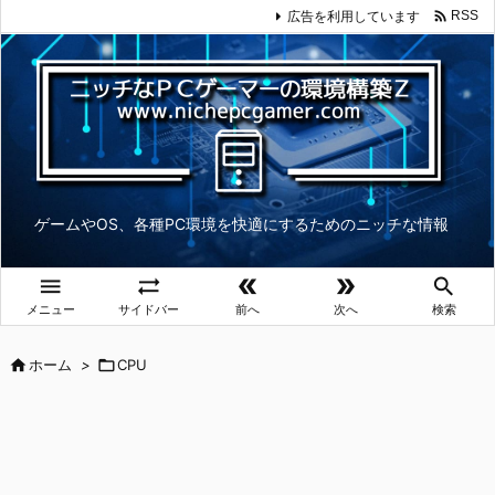

広告を利用しています
RSS
ゲームやOS、各種PC環境を快適にするためのニッチな情報





メニュー
サイドバー
前へ
次へ
検索

ホーム
>

CPU