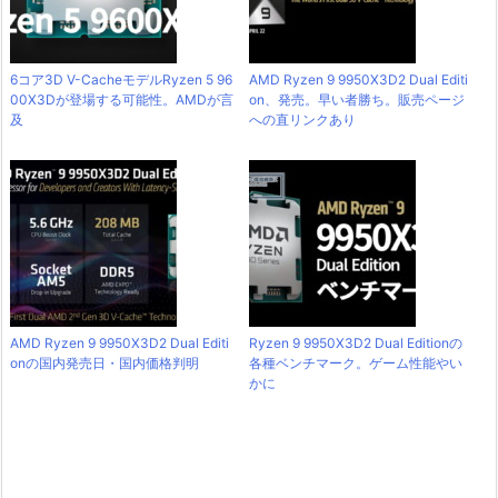
6コア3D V-CacheモデルRyzen 5 96
AMD Ryzen 9 9950X3D2 Dual Editi
00X3Dが登場する可能性。AMDが言
on、発売。早い者勝ち。販売ページ
及
への直リンクあり
AMD Ryzen 9 9950X3D2 Dual Editi
Ryzen 9 9950X3D2 Dual Editionの
onの国内発売日・国内価格判明
各種ベンチマーク。ゲーム性能やい
かに