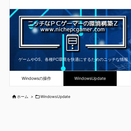
ゲームやOS、各種PC環境を快適にするためのニッチな情報
Windowsの操作
WindowsUpdate

ホーム
>

WindowsUpdate