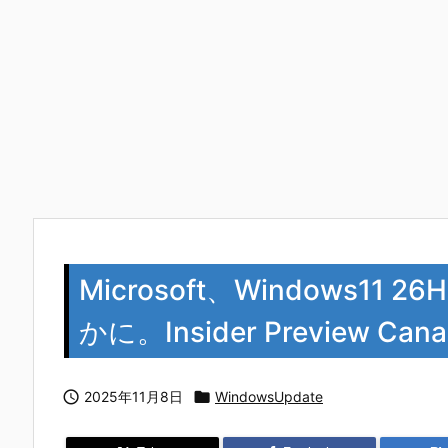
Microsoft、Windows11
かに。Insider Preview C

2025年11月8日

WindowsUpdate