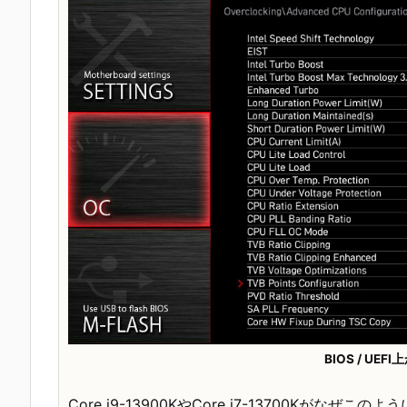
BIOS / UE
Core i9-13900KやCore i7-13700K