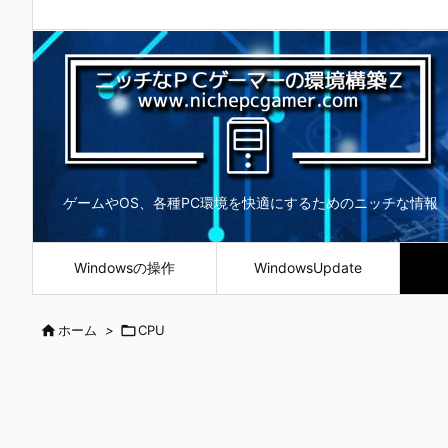
ゲームやOS、各種PC環境を快適にするためのニッチな情報
Windowsの操作
WindowsUpdate

ホーム
>

CPU