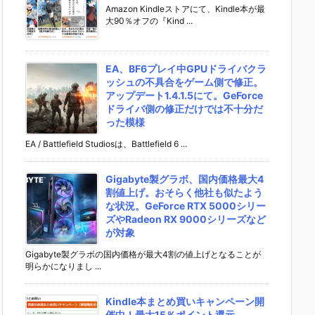
Amazon Kindleストアにて、Kindle本が最
大90％オフの『Kind ...
EA、BF6プレイ中GPUドライバクラ
ッシュの不具合をゲーム側で修正。
アップデート1.4.1.5にて。GeForce
ドライバ側の修正だけでは不十分だ
った模様
EA / Battlefield Studiosは、Battlefield 6 ...
Gigabyte製グラボ、国内価格最大4
割値上げ。おそらく他社も似たよう
な状況。GeForce RTX 5000シリー
ズやRadeon RX 9000シリーズなど
が対象
Gigabyte製グラボの国内価格が最大4割の値上げとなることが
明らかになりまし ...
Kindle本まとめ買いキャンペーン開
催中！最大15％ポイント還元