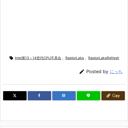

Intel第13～14世代CPU不具合
,
RaptorLake
,
RaptorLakeRefresh

Posted by
にっち
B!
Copy