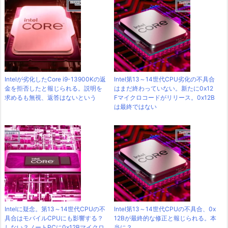
Intelが劣化したCore i9-13900Kの返
Intel第13～14世代CPU劣化の不具合
金を拒否したと報じられる。説明を
はまだ終わっていない。新たに0x12
求めるも無視、返答はないという
Fマイクロコードがリリース。0x12B
は最終ではない
Intelに疑念。第13～14世代CPUの不
Intel第13～14世代CPUの不具合、0x
具合はモバイルCPUにも影響する？
12Bが最終的な修正と報じられる。本
しない？ノートPCに0x12Bマイクロ
当に？