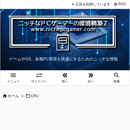

広告を利用しています
RSS
ゲームやOS、各種PC環境を快適にするためのニッチな情報





メニュー
サイドバー
前へ
次へ
検索

ホーム
>

CPU