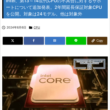
Intel、第13～14世代CPUの不具合に対するサポ
ートについて追加発表。2年間延長保証対象CPU
を公開。対象は24モデル。他は対象外

2024年8月6日

CPU
B!
Copy