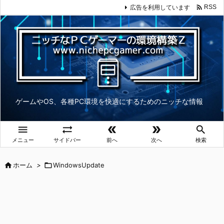

広告を利用しています
RSS
ゲームやOS、各種PC環境を快適にするためのニッチな情報





メニュー
サイドバー
前へ
次へ
検索

ホーム
>

WindowsUpdate