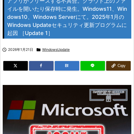
アプリがフリーズする不具合。クラウド上のファ
イルを開いたり保存時に発生。Windows11、Win
dows10、Windows Serverにて。2025年1月の
Windows Updateセキュリティ更新プログラムに
起因 ［Update 1］

2026年1月21日

WindowsUpdate
B!
Copy