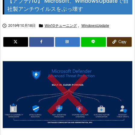
【アプデ/10】 Microsoft、WindowsUpdateで自
社製アンチウイルスをぶっ壊す

2019年10月18日

Win10チューニング
,
WindowsUpdate
B!
Copy