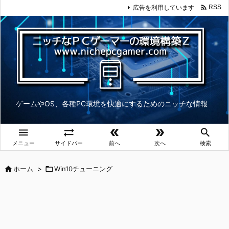

広告を利用しています
RSS
ゲームやOS、各種PC環境を快適にするためのニッチな情報





メニュー
サイドバー
前へ
次へ
検索

ホーム
>

Win10チューニング