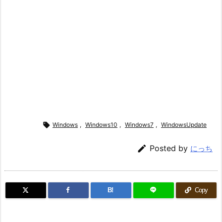

Windows
,
Windows10
,
Windows7
,
WindowsUpdate

Posted by
にっち
B!
Copy