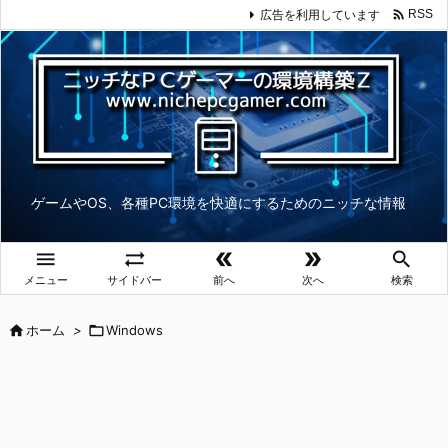

広告を利用しています
RSS
ゲームやOS、各種PC環境を快適にするためのニッチな情報





メニュー
サイドバー
前へ
次へ
検索

ホーム
>

Windows