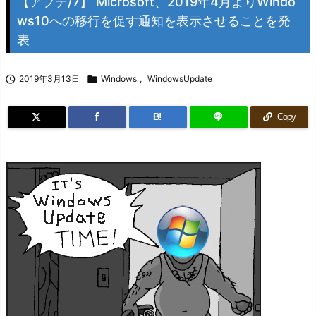
【アプデ/7】 Microsoft、2019年4月よりWindo
ws10への移行を促す通知を表示させることを発
表

2019年3月13日

Windows
,
WindowsUpdate
B!
Copy